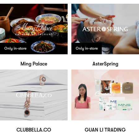
Only in-store
Only in-store
Ming Palace
AsterSpring
CLUBBELLA.CO
GUAN LI TRADING