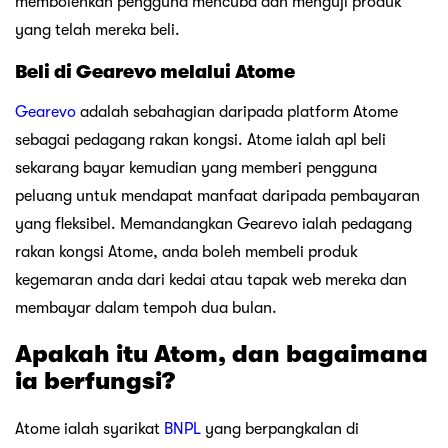
Atome ialah syarikat
BNPL
yang berpangkalan di
Singapura. Ia kini tersebar di sepuluh pasaran berbeza,
termasuk Malaysia, Tanah Besar China, Jepun, Filipina,
dsb. Dengan lebih 10,000 rakan kongsi pedagang, Atome
mempunyai rangkaian yang luas yang membolehkan
penggunanya membeli-belah merentas fesyen, gaya
hidup, aksesori dan banyak lagi.
First Order Up To RM15 Off! Download Atome!
Apl Atome (
dapatkan apl
) membolehkan anda
membahagikan bil anda daripada mana-mana pedagang
rakan kongsinya dan membayar melalui pembayaran
bulanan yang boleh diurus. Bahagian yang terbaik ialah
anda tidak perlu membayar apa-apa lebih daripada
jumlah bil anda kerana perkhidmatan itu tidak mempunyai