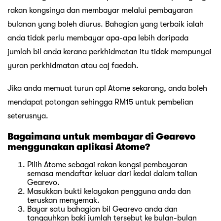
Apa sahaja pengembaraan luar yang anda rancang untuk
mulakan, beli-belah di Gearevo untuk menyimpan semua
peralatan dan alatan penting yang mungkin anda perlukan
semasa dalam perjalanan. Jika anda bimbang
pembayaran bil pendahuluan akan mengganggu
belanjawan bulanan anda, bekerjasama dengan Atome
untuk membeli-belah dengan mudah dan mudah. Atome
ialah jenama terkenal yang boleh anda percayai, jadi pergi
ke kedai dalam talian Gearevo dan mula membeli-belah!
Main keywords of the article:
ACCESSORIES
GEAREVO
OUTDOOR
Previous:
Black Friday, Cyber Monday
Next:
Ignite Your Fitness Journey with These Essential
Brands