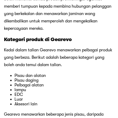
Gearevo menawarkan beberapa jenis pisau, daripada
pisau lipat hingga pisau bilah tetap. Mereka juga
membawa aksesori pisau penting seperti pengasah pisau,
sarung pisau dan sarung. Jadi sama ada anda sedang
mencari pisau dapur terbaik atau alatan tajam lain untuk
perjalanan perkhemahan anda yang seterusnya, Gearevo
telah membantu anda.
Kedai ini juga menawarkan pelbagai alatan seperti pisau
tentera Switzerland, tukang kulit, kad Swiss dan aksesori
lain yang boleh berguna apabila anda berada di luar
rumah. Selain alat berguna, anda juga boleh membeli
lampu suluh, tanglung dan lebih banyak aksesori ringan
melalui Gearevo.
Jika anda suka aktiviti luar, anda pasti akan menikmati