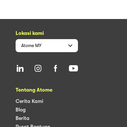
Jual dengan Atome
Perniagaan
Pemaju
Sumber
Syarat Perkhidmatan
Dasar Privasi
Perjanjian Tertunda
Untuk pembeli
support@atome.my
Untuk peniaga
merchant@atome.my