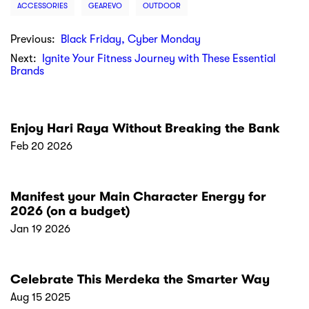
Lokasi kami
Atome
MY
Tentang Atome
Cerita Kami
Blog
Berita
Pusat Bantuan