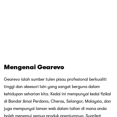
juga mempunyai laman web dalam talian di mana anda
boleh menemui semua produk premiumnya. Syarikat
memberi tumpuan kepada membina hubungan pelanggan
yang berkekalan dan menawarkan jaminan wang
dikembalikan untuk memperoleh dan mengekalkan
kepercayaan mereka.
Kategori produk di Gearevo
Kedai dalam talian Gearevo menawarkan pelbagai produk
yang berbeza. Berikut adalah beberapa kategori yang
boleh anda temui dalam talian.
Pisau dan alatan
Pisau daging
Pelbagai alatan
lampu
EDC
Luar
Aksesori lain