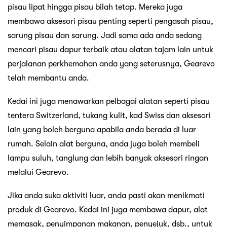
produk di Gearevo. Kedai ini juga membawa dapur, alat
memasak, penyimpanan makanan, penyejuk, dsb., untuk
menjadikan pengembaraan luar anda lebih mudah dan
menyeronokkan.
Membeli-belah di Gearevo menarik kerana anda boleh
menemui jenama yang berbeza di bawah satu bumbung.
Kedai ini menawarkan jenama popular seperti Argus,
Gerber, Biolite, Gear Aid, Nextool, Nature Hike dan banyak
lagi.
Satu lagi ciri hebat Gearevo ialah dasar bayaran baliknya,
yang memberi kuasa kepada pelanggan untuk
memulangkan pesanan mereka jika mereka tidak berpuas
hati 100%. Kedai akan memberikan
bayaran balik
penuh
atau membenarkan pelanggan menukarnya dengan
produk lain. Tempoh pemulangan dan pertukaran