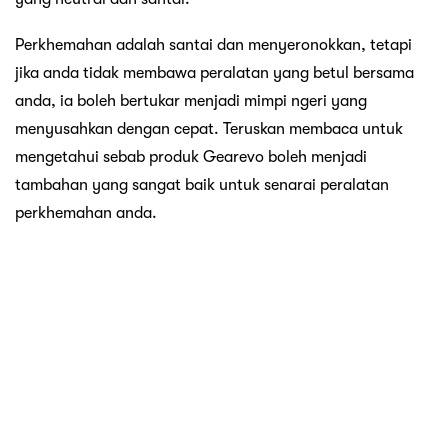
Perkhemahan adalah santai dan menyeronokkan, tetapi
jika anda tidak membawa peralatan yang betul bersama
anda, ia boleh bertukar menjadi mimpi ngeri yang
menyusahkan dengan cepat. Teruskan membaca untuk
mengetahui sebab produk Gearevo boleh menjadi
tambahan yang sangat baik untuk senarai peralatan
perkhemahan anda.
Mengenai Gearevo
Gearevo ialah sumber tulen pisau profesional berkualiti
tinggi dan aksesori lain yang sangat berguna dalam
kehidupan seharian kita. Kedai ini mempunyai kedai fizikal
di Bandar Amai Perdana, Cheras, Selangor, Malaysia, dan