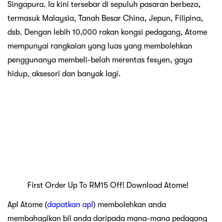
yuran perkhidmatan atau caj faedah.
Jika anda memuat turun apl Atome sekarang, anda boleh
mendapat potongan sehingga RM15 untuk pembelian
seterusnya.
Bagaimana untuk membayar di Gearevo
menggunakan aplikasi Atome?
Pilih Atome sebagai rakan kongsi pembayaran
semasa mendaftar keluar dari kedai dalam talian
Gearevo.
Masukkan bukti kelayakan pengguna anda dan
teruskan menyemak.
Bayar satu bahagian bil Gearevo anda dan
tangguhkan baki jumlah tersebut ke bulan-bulan
berikutnya.
Beli di Gearevo
untuk perjalanan
perkhemahan anda yang
seterusnya!