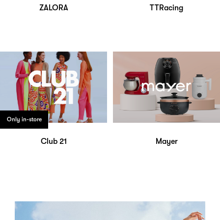
ZALORA
TTRacing
Only in-store
Club 21
Mayer