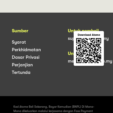
Sumber
Untuk pembeli
Download Atome
support@atome.my
Syarat
Perkhidmatan
Untuk peniaga
Dasar Privasi
merchant@atome.my
Perjanjian
Tertunda
Kad Atome Beli Sekarang, Bayar Kemudian (BNPL) Di Mana-
Mana dikeluarkan melalui kerjasama dengan Fass Payment