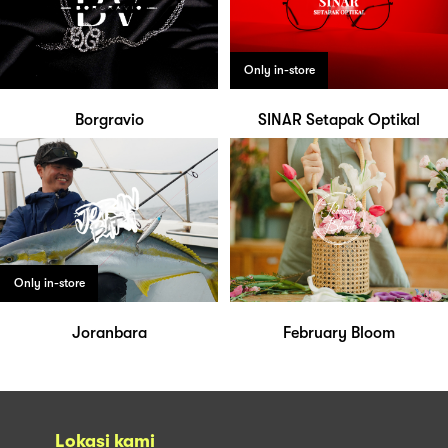
Only in-store
Borgravio
SINAR Setapak Optikal
Only in-store
Joranbara
February Bloom
Lokasi kami