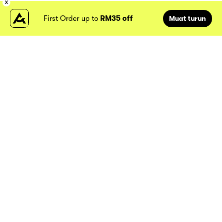
First Order up to
RM35 off
Muat turun
Lokasi kami
Atome
MY
Tentang Atome