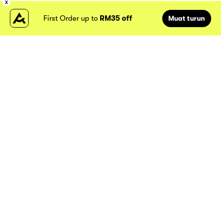
First Order up to
RM35 off
Muat turun
Lokasi kami
Atome
MY
Tentang Atome