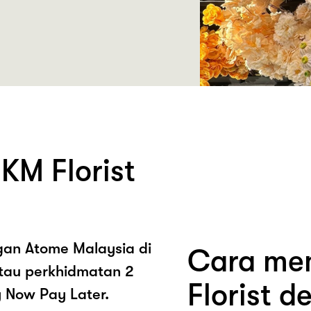
KM Florist
ngan Atome Malaysia di
Cara mem
atau perkhidmatan 2
Florist d
y Now Pay Later.