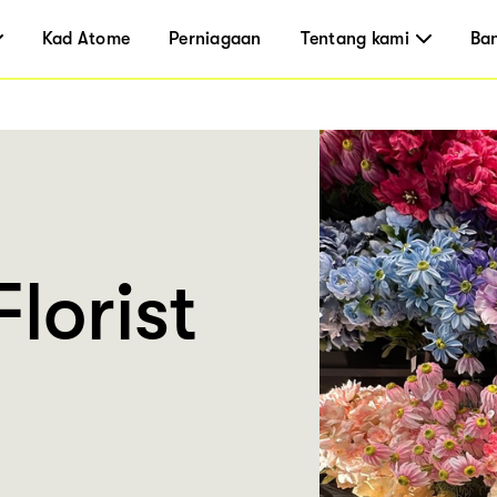
Kad Atome
Perniagaan
Tentang kami
Ba
lorist