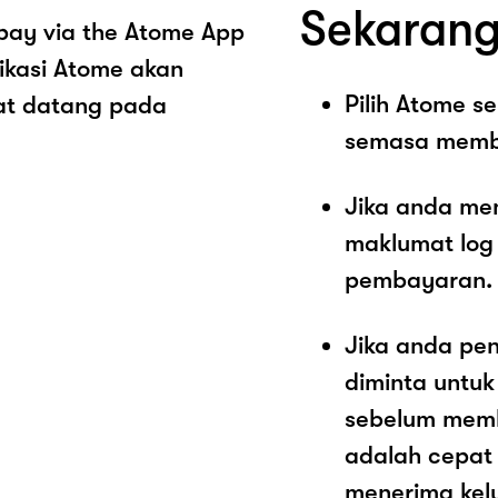
Sekarang
 pay via the Atome App
ikasi Atome akan
Pilih Atome 
at datang pada
semasa memb
Jika anda me
maklumat log
pembayaran.
Jika anda pe
diminta untu
sebelum memba
adalah cepat
menerima kel