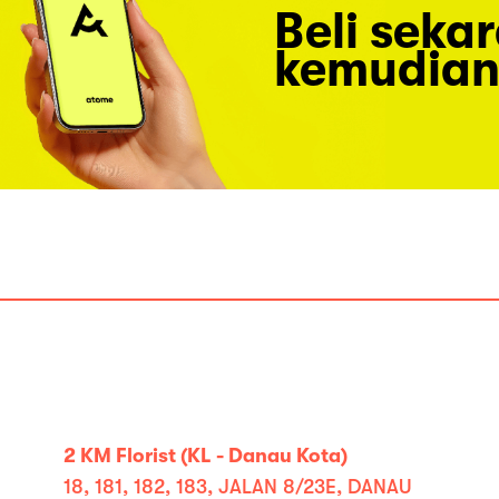
Beli seka
kemudian
2 KM Florist (KL - Danau Kota)
18, 18­1, 18­2, 18­3, JALAN 8/23E, DANAU