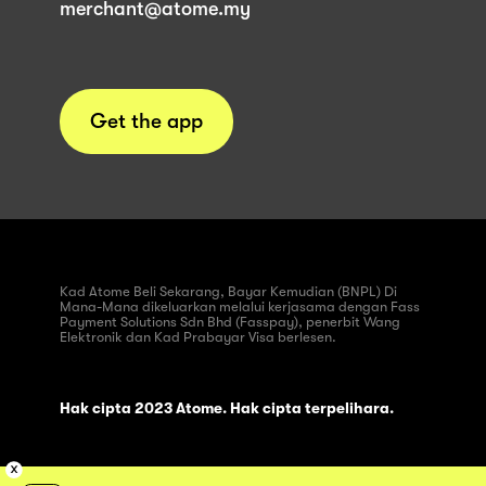
merchant@atome.my
Get the app
Kad Atome Beli Sekarang, Bayar Kemudian (BNPL) Di
Mana-Mana dikeluarkan melalui kerjasama dengan Fass
Payment Solutions Sdn Bhd (Fasspay), penerbit Wang
Elektronik dan Kad Prabayar Visa berlesen.
Hak cipta 2023 Atome. Hak cipta terpelihara.