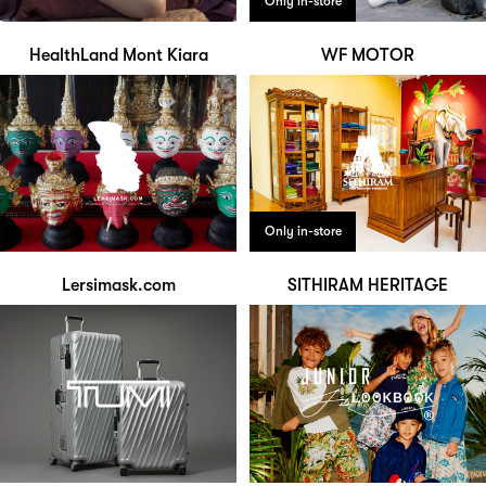
Only in-store
HealthLand Mont Kiara
WF MOTOR
Only in-store
Lersimask.com
SITHIRAM HERITAGE