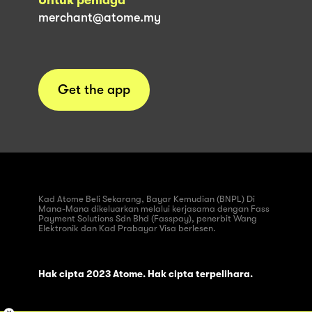
merchant@atome.my
Get the app
Kad Atome Beli Sekarang, Bayar Kemudian (BNPL) Di
Mana-Mana dikeluarkan melalui kerjasama dengan Fass
Payment Solutions Sdn Bhd (Fasspay), penerbit Wang
Elektronik dan Kad Prabayar Visa berlesen.
Hak cipta 2023 Atome. Hak cipta terpelihara.