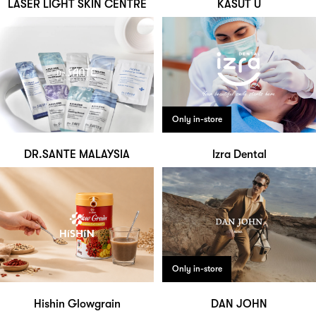
LASER LIGHT SKIN CENTRE
KASUT U
Only in-store
DR.SANTE MALAYSIA
Izra Dental
Only in-store
Hishin Glowgrain
DAN JOHN