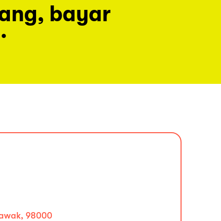
rang, bayar
.
arawak, 98000