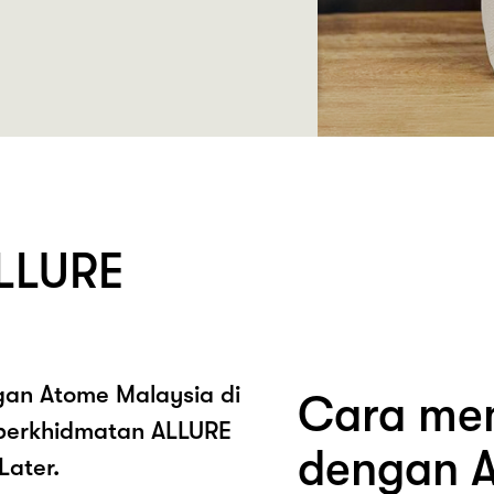
LLURE
ngan Atome Malaysia di
Cara mem
perkhidmatan ALLURE
dengan A
Later.