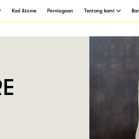
Kad Atome
Perniagaan
Tentang kami
Ba
RE