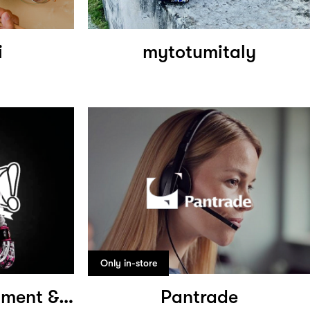
i
mytotumitaly
Only in-store
Kick Boxers Equipment & Supplies
Pantrade