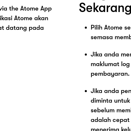
Sekarang
via the Atome App
ikasi Atome akan
Pilih Atome 
at datang pada
semasa memb
Jika anda me
maklumat log
pembayaran.
Jika anda pe
diminta untu
sebelum memb
adalah cepat
menerima kel