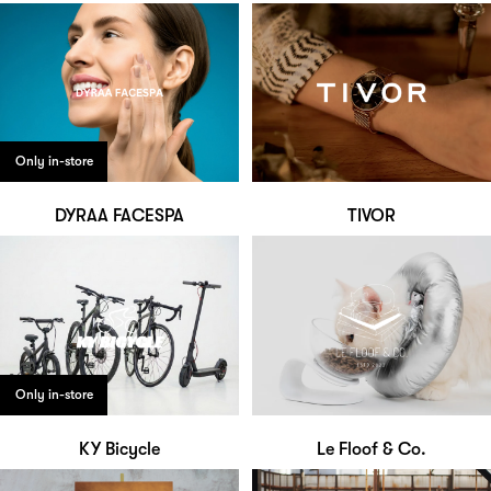
Only in-store
DYRAA FACESPA
TIVOR
Only in-store
KY Bicycle
Le Floof & Co.