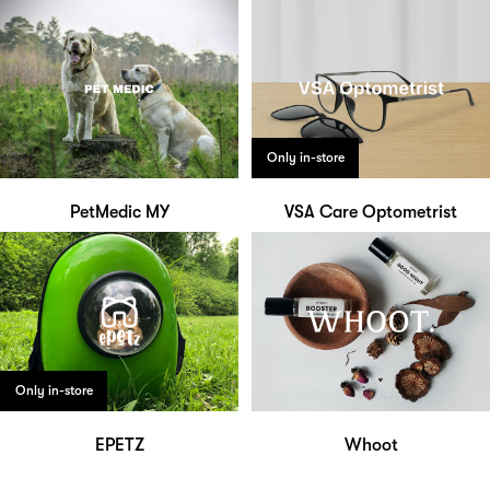
Only in-store
PetMedic MY
VSA Care Optometrist
Only in-store
EPETZ
Whoot