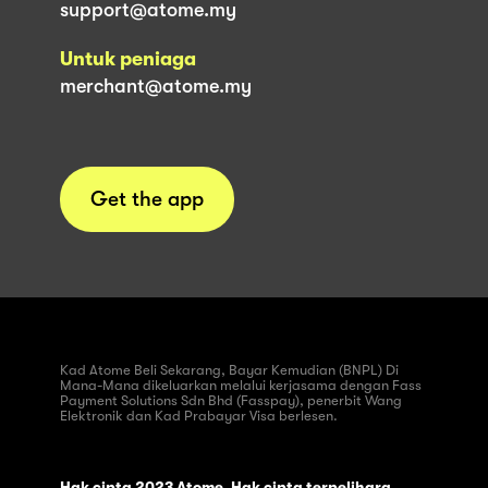
support@atome.my
Untuk peniaga
merchant@atome.my
Get the app
Kad Atome Beli Sekarang, Bayar Kemudian (BNPL) Di
Mana-Mana dikeluarkan melalui kerjasama dengan Fass
Payment Solutions Sdn Bhd (Fasspay), penerbit Wang
Elektronik dan Kad Prabayar Visa berlesen.
Hak cipta 2023 Atome. Hak cipta terpelihara.