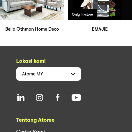
Only in-store
Bella Othman Home Deco
EMAJIE
Lokasi kami
Atome
MY
Tentang Atome
Cerita Kami