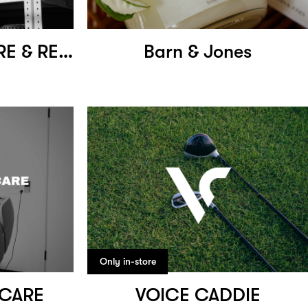
MASTER DING TYRE & REPAIR
Barn & Jones
Only in-store
HCARE
VOICE CADDIE