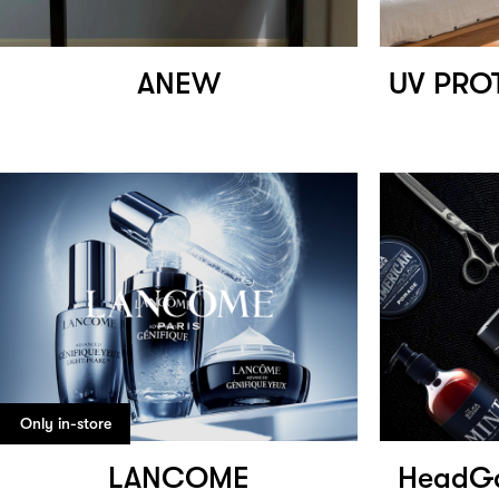
ANEW
UV PRO
Only in-store
LANCOME
HeadG