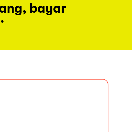
rang, bayar
.