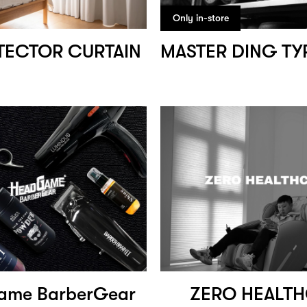
Only in-store
TECTOR CURTAIN
ame BarberGear
ZERO HEALT