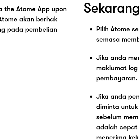
Sekarang
a the Atome App upon
 Atome akan berhak
Pilih Atome 
ng pada pembelian
semasa memb
Jika anda me
maklumat log
pembayaran.
Jika anda pe
diminta untu
sebelum memb
adalah cepat
menerima kel