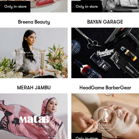
Only in-store
Only in-store
Breena Beauty
BAYAN GARAGE
MERAH JAMBU
HeadGame BarberGear
Only in-store