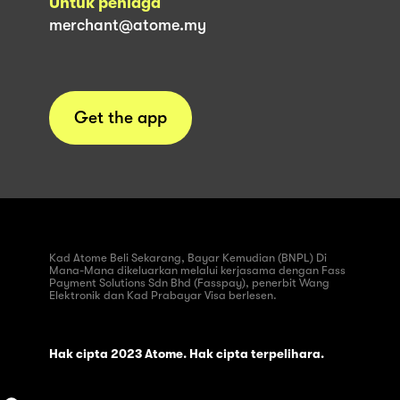
Untuk peniaga
merchant@atome.my
Get the app
Kad Atome Beli Sekarang, Bayar Kemudian (BNPL) Di
Mana-Mana dikeluarkan melalui kerjasama dengan Fass
Payment Solutions Sdn Bhd (Fasspay), penerbit Wang
Elektronik dan Kad Prabayar Visa berlesen.
Hak cipta 2023 Atome. Hak cipta terpelihara.