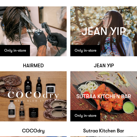
Only in-store
Only in-store
HAIRMED
JEAN YIP
Only in-store
COCOdry
Sutraa Kitchen Bar