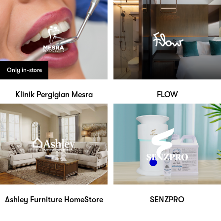
Only in-store
Klinik Pergigian Mesra
FLOW
Ashley Furniture HomeStore
SENZPRO