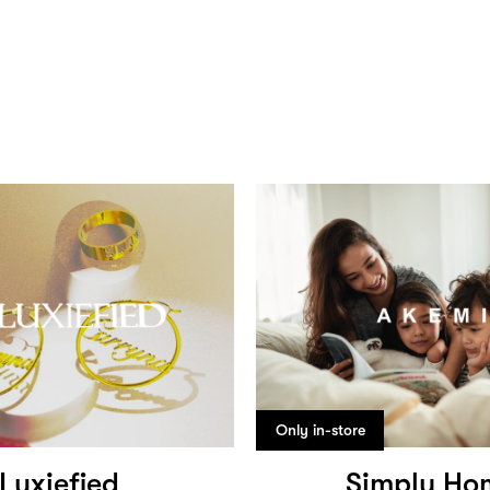
Only in-store
Luxiefied
Simply Ho