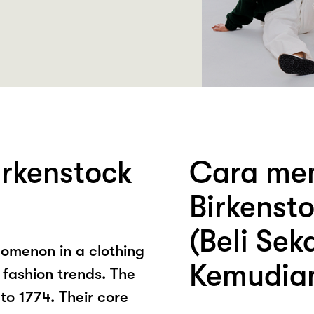
rkenstock
Cara mem
Birkenst
(Beli Sek
omenon in a clothing
Kemudia
 fashion trends. The
o 1774. Their core