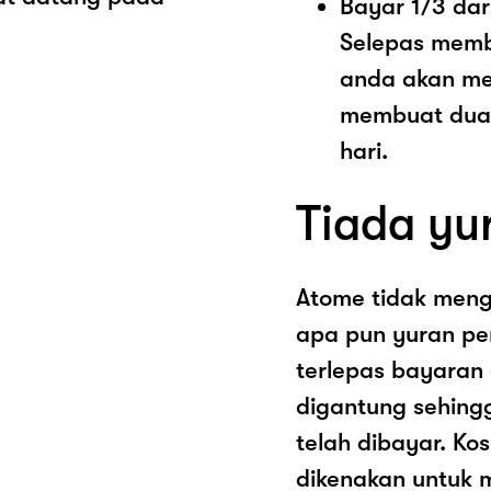
Bayar 1/3 dar
Selepas memb
anda akan me
membuat dua 
hari.
Tiada yu
Atome tidak men
apa pun yuran pe
terlepas bayaran
digantung sehing
telah dibayar. K
dikenakan untuk 