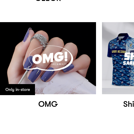
Only in-store
OMG
Shi