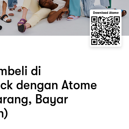
Download Atome
beli di
ock dengan Atome
arang, Bayar
n)