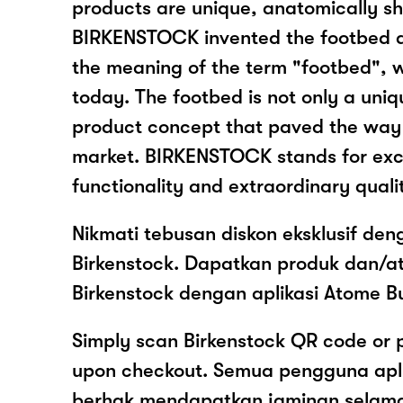
products are unique, anatomically s
BIRKENSTOCK invented the footbed 
the meaning of the term "footbed", 
today. The footbed is not only a uniq
product concept that paved the way
market. BIRKENSTOCK stands for exce
functionality and extraordinary quali
Nikmati tebusan diskon eksklusif de
Birkenstock. Dapatkan produk dan/a
Birkenstock dengan aplikasi Atome B
Simply scan Birkenstock QR code or 
upon checkout. Semua pengguna apl
berhak mendapatkan jaminan selam