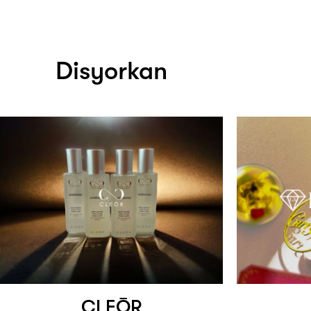
Disyorkan
CLEŌR