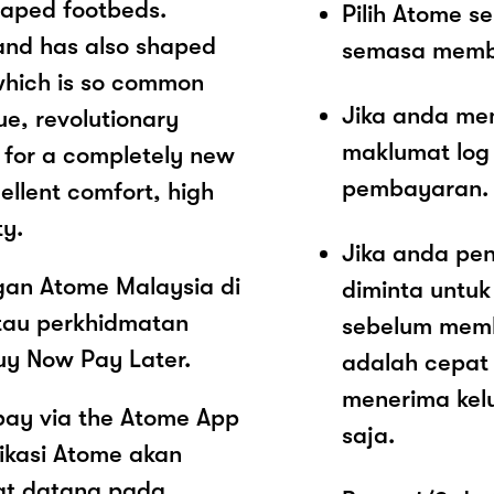
haped footbeds.
Pilih Atome 
and has also shaped
semasa memb
which is so common
Jika anda me
ue, revolutionary
maklumat log
 for a completely new
pembayaran.
llent comfort, high
ty.
Jika anda pe
ngan Atome Malaysia di
diminta untu
tau perkhidmatan
sebelum memb
uy Now Pay Later.
adalah cepat
menerima kel
pay via the Atome App
saja.
ikasi Atome akan
at datang pada