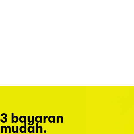
3 bayaran
mudah.