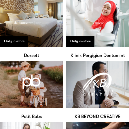
Only in-store
Only in-store
Dorsett
Klinik Pergigian Dentamint
Petit Bubs
KB BEYOND CREATIVE