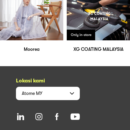
Only in-store
Moorea
XG COATING MALAYSIA
Lokasi kami
Atome
MY