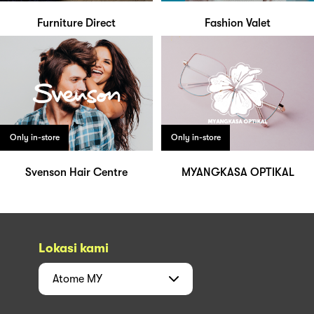
Furniture Direct
Fashion Valet
Only in-store
Only in-store
Svenson Hair Centre
MYANGKASA OPTIKAL
Lokasi kami
Atome
MY