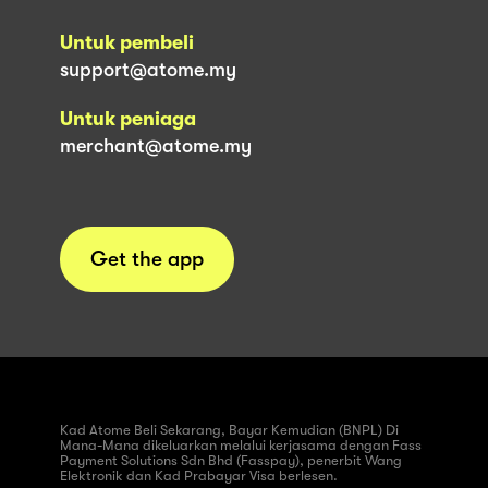
Untuk pembeli
support@atome.my
Untuk peniaga
merchant@atome.my
Get the app
Kad Atome Beli Sekarang, Bayar Kemudian (BNPL) Di
Mana-Mana dikeluarkan melalui kerjasama dengan Fass
Payment Solutions Sdn Bhd (Fasspay), penerbit Wang
Elektronik dan Kad Prabayar Visa berlesen.