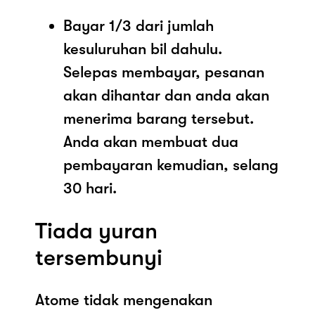
Bayar 1/3 dari jumlah
kesuluruhan bil dahulu.
Selepas membayar, pesanan
akan dihantar dan anda akan
menerima barang tersebut.
Anda akan membuat dua
pembayaran kemudian, selang
30 hari.
Tiada yuran
tersembunyi
Atome tidak mengenakan