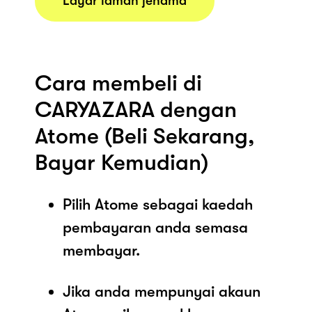
Layar laman jenama
Cara membeli di
CARYAZARA dengan
Atome (Beli Sekarang,
Bayar Kemudian)
Pilih Atome sebagai kaedah
pembayaran anda semasa
membayar.
Jika anda mempunyai akaun