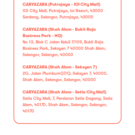
CARYAZARA (Putrajaya - IOI City Mall)
IOI City Mall, Putrajaya, Ioi Resort, 43000
Serdang, Selangor, Putrajaya, 43000
CARYAZARA (Shah Alam - Bukit Raja
Business Park - HQ)
No 13, Blok C Jalan Keluli 7/109, Bukit Raja
Business Park, Seksyen 7 40000 Shah Alam,
Selangor, Selangor, 40000
CARYAZARA (Shah Alam - Seksyen 7)
2G, Jalan PlumbumQ7/Q, Seksyen 7, 40000,
Shah Alam, Selangor, Selangor, 40000
CARYAZARA (Shah Alam - Setia City Mall)
Setia City Mall, 7, Persiaran Setia Dagang, Setia
Alam, 40170, Shah Alam, Selangor, Selangor,
40170