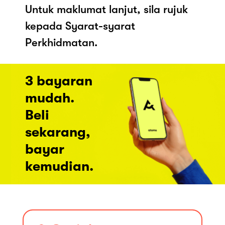
Untuk maklumat lanjut, sila rujuk
kepada Syarat-syarat
Perkhidmatan.
3 bayaran
mudah.
Beli
sekarang,
bayar
kemudian.