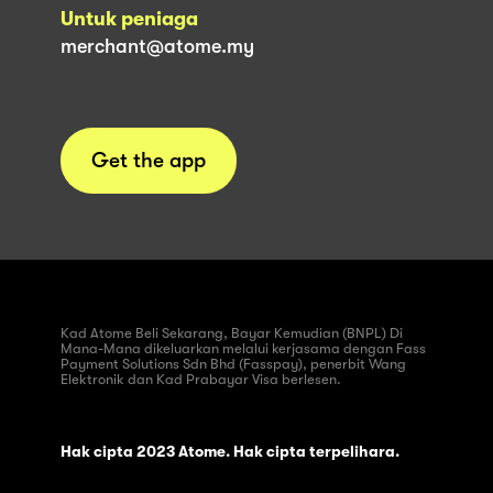
Untuk peniaga
merchant@atome.my
Get the app
Kad Atome Beli Sekarang, Bayar Kemudian (BNPL) Di
Mana-Mana dikeluarkan melalui kerjasama dengan Fass
Payment Solutions Sdn Bhd (Fasspay), penerbit Wang
Elektronik dan Kad Prabayar Visa berlesen.
Hak cipta 2023 Atome. Hak cipta terpelihara.