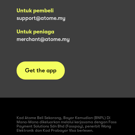
Untuk pembeli
support@atome.my
Untuk peniaga
merchant@atome.my
Get the app
Kad Atome Beli Sekarang, Bayar Kemudian (BNPL) Di
Mana-Mana dikeluarkan melalui kerjasama dengan Fass
Payment Solutions Sdn Bhd (Fasspay), penerbit Wang
Elektronik dan Kad Prabayar Visa berlesen.