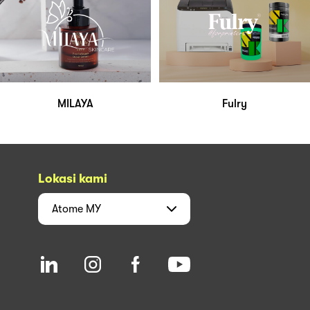
MILAYA
Fulry
Lokasi kami
Atome
MY