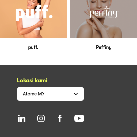
puff.
Peffiny
Lokasi kami
Atome
MY