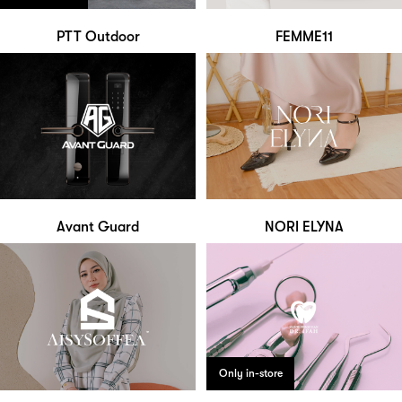
PTT Outdoor
FEMME11
Avant Guard
NORI ELYNA
Only in-store