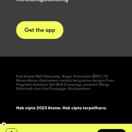
Get the app
Kad Atome Beli Sekarang, Bayar Kemudian (BNPL) Di
Mana-Mana dikeluarkan melalui kerjasama dengan Fass
Payment Solutions Sdn Bhd (Fasspay), penerbit Wang
Elektronik dan Kad Prabayar Visa berlesen.
Hak cipta 2023 Atome. Hak cipta terpelihara.