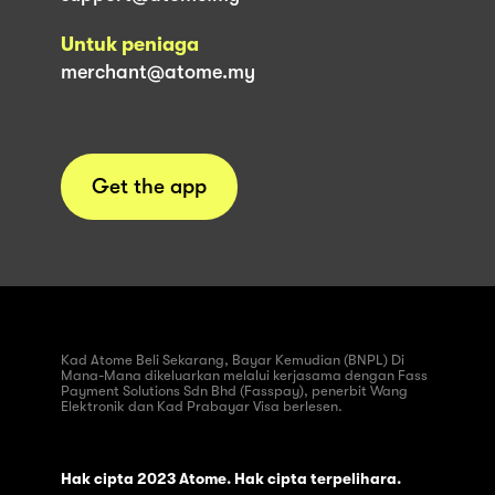
Untuk peniaga
merchant@atome.my
Get the app
Kad Atome Beli Sekarang, Bayar Kemudian (BNPL) Di
Mana-Mana dikeluarkan melalui kerjasama dengan Fass
Payment Solutions Sdn Bhd (Fasspay), penerbit Wang
Elektronik dan Kad Prabayar Visa berlesen.
Hak cipta 2023 Atome. Hak cipta terpelihara.