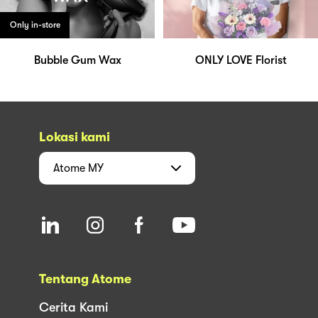
Only in-store
Bubble Gum Wax
ONLY LOVE Florist
Lokasi kami
Atome
MY
Tentang Atome
Cerita Kami