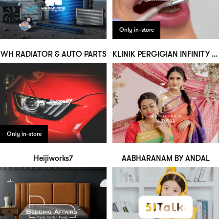
Only in-store
WH RADIATOR & AUTO PARTS
KLINIK PERGIGIAN INFINITY DENTAL
Only in-store
Heijiworks7
AABHARANAM BY ANDAL