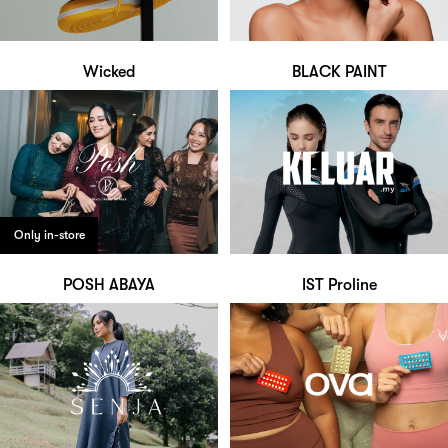
Wicked
BLACK PAINT
Only in-store
POSH ABAYA
IST Proline