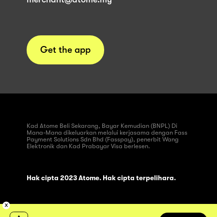
Get the app
Kad Atome Beli Sekarang, Bayar Kemudian (BNPL) Di
Mana-Mana dikeluarkan melalui kerjasama dengan Fass
Payment Solutions Sdn Bhd (Fasspay), penerbit Wang
Elektronik dan Kad Prabayar Visa berlesen.
Hak cipta 2023 Atome. Hak cipta terpelihara.