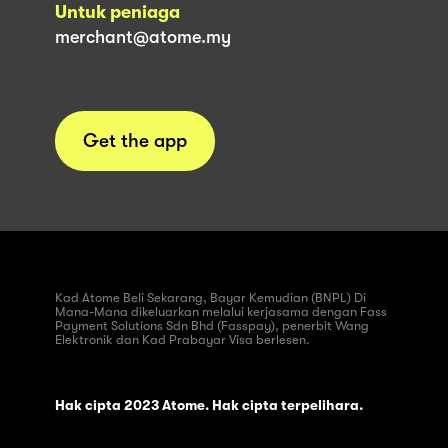
Untuk peniaga
merchant@atome.my
Get the app
Kad Atome Beli Sekarang, Bayar Kemudian (BNPL) Di
Mana-Mana dikeluarkan melalui kerjasama dengan Fass
Payment Solutions Sdn Bhd (Fasspay), penerbit Wang
Elektronik dan Kad Prabayar Visa berlesen.
Hak cipta 2023 Atome. Hak cipta terpelihara.