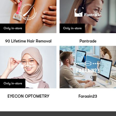
Only in-store
Only in-store
90 Lifetime Hair Removal
Pantrade
Only in-store
EYECON OPTOMETRY
Faraain23