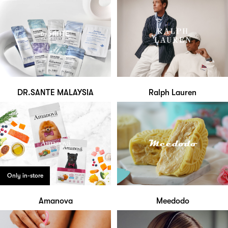
DR.SANTE MALAYSIA
Ralph Lauren
Only in-store
Amanova
Meedodo