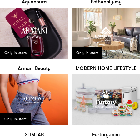
Aquaphura
PetSupply.my
Only in-store
Only in-store
Armani Beauty
MODERN HOME LIFESTYLE
Only in-store
SLIMLAB
Furtory.com