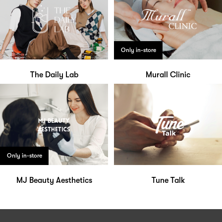
Only in-store
The Daily Lab
Murall Clinic
Only in-store
MJ Beauty Aesthetics
Tune Talk