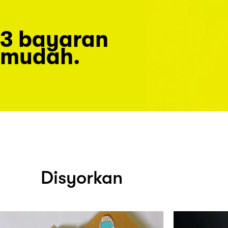
3 bayaran
mudah.
Disyorkan