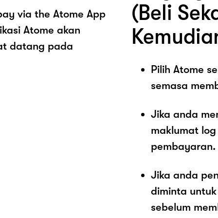
(Beli Sek
pay via the Atome App
ikasi Atome akan
Kemudia
at datang pada
Pilih Atome 
semasa memb
Jika anda me
maklumat log
pembayaran.
Jika anda pe
diminta untu
sebelum memb