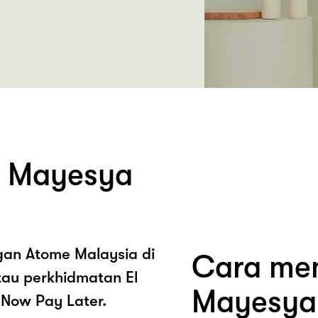
l Mayesya
ngan Atome Malaysia di
Cara mem
au perkhidmatan El
Mayesya
Now Pay Later.