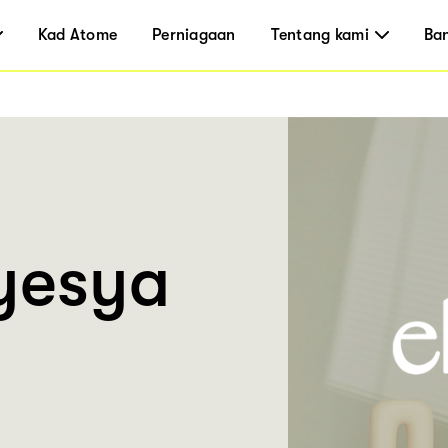
Kad Atome
Perniagaan
Tentang kami
Ba
yesya