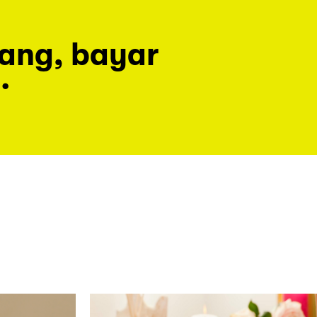
rang, bayar
.