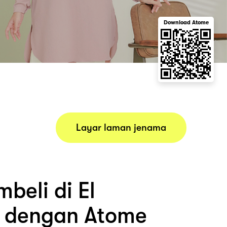
Download Atome
Layar laman jenama
beli di El
 dengan Atome