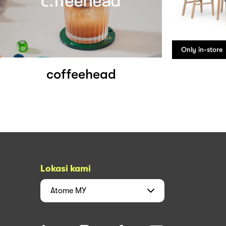
Only in-store
coffeehead
Lokasi kami
Atome
MY