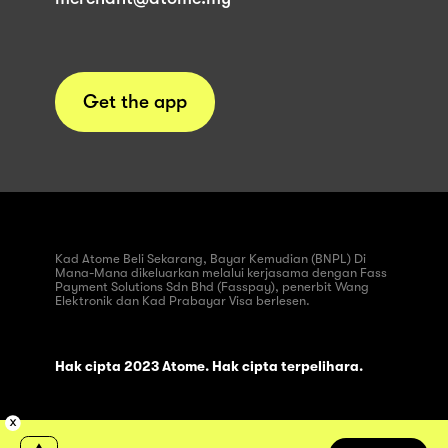
Get the app
Kad Atome Beli Sekarang, Bayar Kemudian (BNPL) Di
Mana-Mana dikeluarkan melalui kerjasama dengan Fass
Payment Solutions Sdn Bhd (Fasspay), penerbit Wang
Elektronik dan Kad Prabayar Visa berlesen.
Hak cipta 2023 Atome. Hak cipta terpelihara.