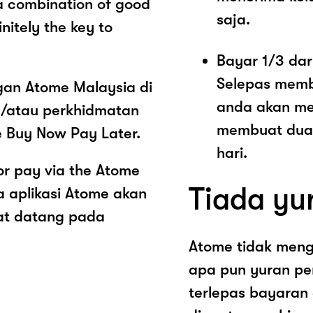
a combination of good
saja.
nitely the key to
Bayar 1/3 dar
Selepas memb
ngan Atome Malaysia di
anda akan me
n/atau perkhidmatan
membuat dua 
e Buy Now Pay Later.
hari.
or pay via the Atome
Tiada yu
 aplikasi Atome akan
at datang pada
Atome tidak men
apa pun yuran pe
terlepas bayaran