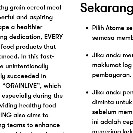
Sekarang
thy grain cereal meal
rful and aspiring
pe a healthier
Pilih Atome 
rong dedication, EVERY
semasa memb
food products that
Jika anda me
nced. In this fast-
maklumat log
e unintentionally
pembayaran.
ly succeeded in
he “GRAINLIVE”, which
Jika anda pe
especially during the
diminta untu
viding healthy food
sebelum memb
ING also aims to
ini adalah c
king teams to enhance
menerima kel