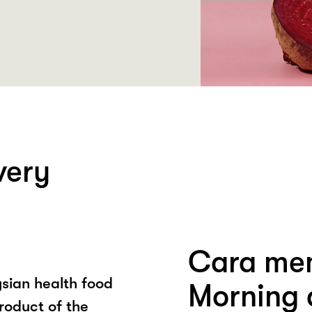
very
Cara mem
ian health food
Morning 
roduct of the