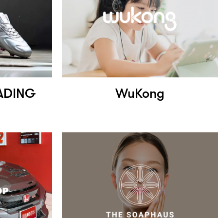
ADING
WuKong