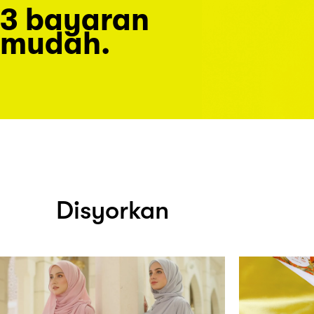
3 bayaran
mudah.
Disyorkan