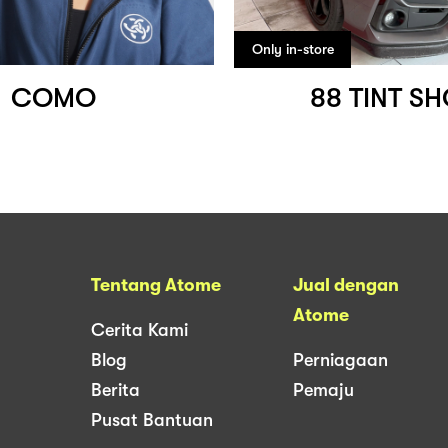
Only in-store
COMO
88 TINT S
Tentang Atome
Jual dengan
Atome
Cerita Kami
Blog
Perniagaan
Berita
Pemaju
Pusat Bantuan