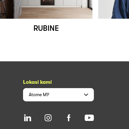
RUBINE
Lokasi kami
Atome
MY