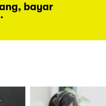
rang, bayar
.