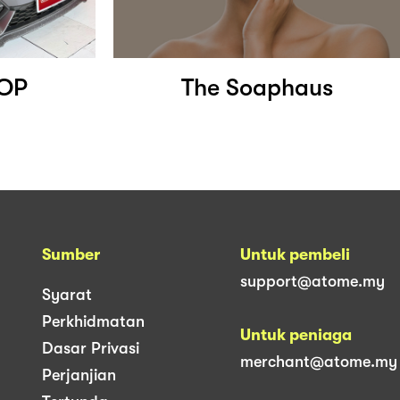
HOP
The Soaphaus
Sumber
Untuk pembeli
support@atome.my
Syarat
Perkhidmatan
Untuk peniaga
Dasar Privasi
merchant@atome.my
Perjanjian