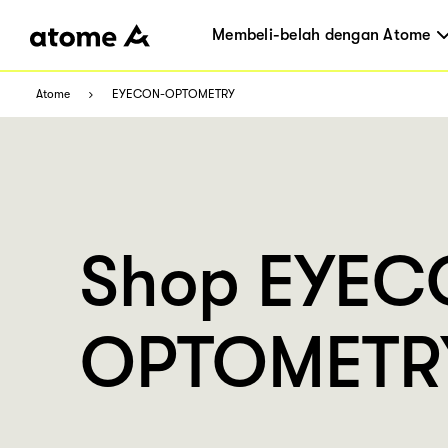
Membeli-belah dengan Atome
Atome
EYECON-OPTOMETRY
Shop EYEC
OPTOMETR