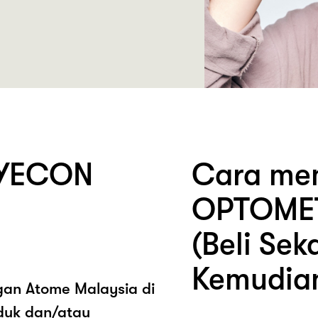
EYECON
Cara me
OPTOMET
(Beli Sek
Kemudia
ngan Atome Malaysia di
uk dan/atau