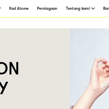
Kad Atome
Perniagaan
Tentang kami
Ba
ON
Y