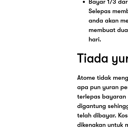
Bayar 1/3 dar
Selepas memb
anda akan me
membuat dua 
hari.
Tiada yu
Atome tidak men
apa pun yuran pe
terlepas bayaran
digantung sehing
telah dibayar. K
dikenakan untuk 