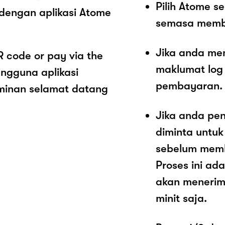
Pilih Atome 
engan aplikasi Atome
semasa memb
Jika anda me
code or pay via the
maklumat log
ngguna aplikasi
pembayaran.
minan selamat datang
Jika anda pe
diminta untu
sebelum mem
Proses ini a
akan menerim
minit saja.