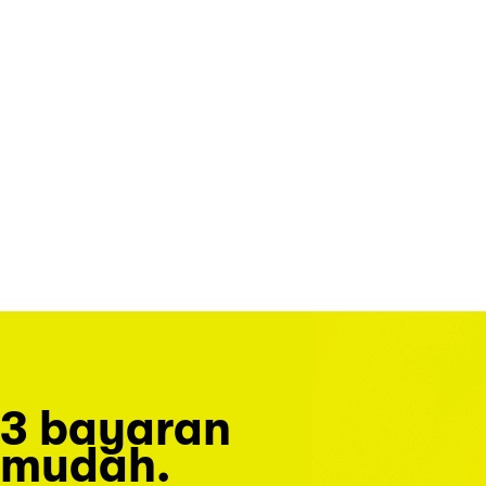
3 bayaran
mudah.