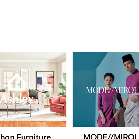
han Furniture
MODE//MIROL