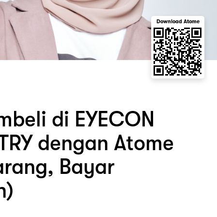
Download Atome
mbeli di EYECON
RY dengan Atome
arang, Bayar
n)