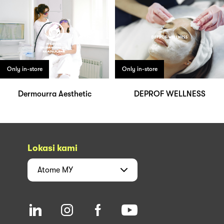
Only in-store
Only in-store
Dermourra Aesthetic
DEPROF WELLNESS
Lokasi kami
Atome
MY