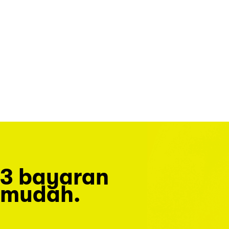
3 bayaran
mudah.