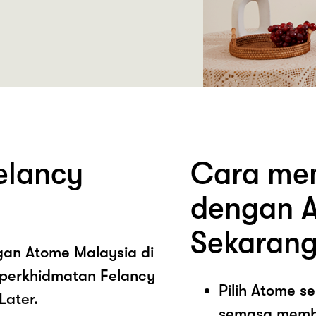
elancy
Cara mem
dengan A
Sekarang
ngan Atome Malaysia di
 perkhidmatan Felancy
Pilih Atome 
Later.
semasa memb