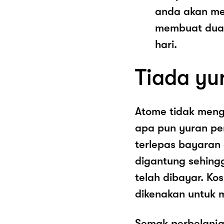
anda akan me
membuat dua 
hari.
Tiada yu
Atome tidak men
apa pun yuran pe
terlepas bayaran
digantung sehing
telah dibayar. K
dikenakan untuk 
Semak perbelanja