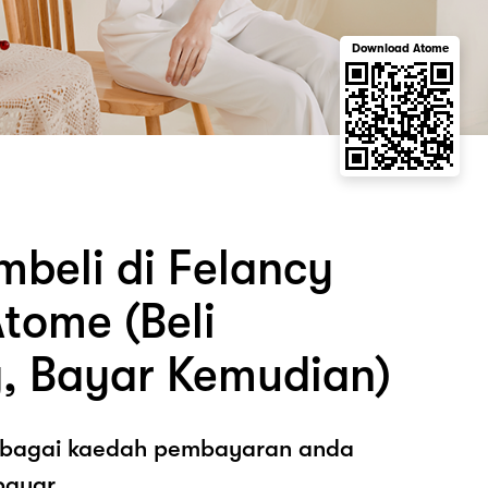
Download Atome
beli di Felancy
tome (Beli
, Bayar Kemudian)
sebagai kaedah pembayaran anda
ayar.