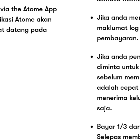
 via the Atome App
Jika anda me
ikasi Atome akan
maklumat log
at datang pada
pembayaran.
Jika anda pe
diminta untu
sebelum memb
adalah cepat
menerima kel
saja.
Bayar 1/3 dar
Selepas memb