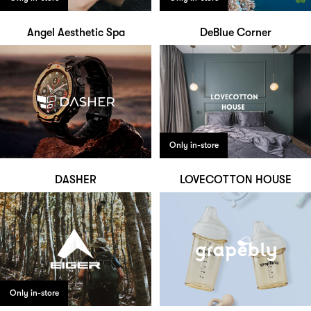
Angel Aesthetic Spa
DeBlue Corner
Only in-store
DASHER
LOVECOTTON HOUSE
Only in-store