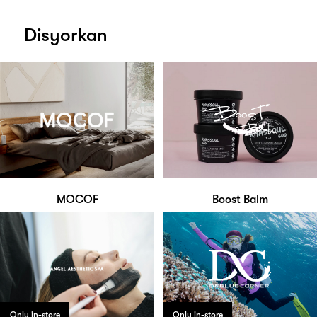
Disyorkan
MOCOF
Boost Balm
Only in-store
Only in-store