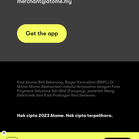
merchant@atome.my
Get the app
Kad Atome Beli Sekarang, Bayar Kemudian (BNPL) Di
Mana-Mana dikeluarkan melalui kerjasama dengan Fass
Payment Solutions Sdn Bhd (Fasspay), penerbit Wang
Elektronik dan Kad Prabayar Visa berlesen.
Hak cipta 2023 Atome. Hak cipta terpelihara.