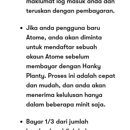
maklumat log masuk anda dan
teruskan dengan pembayaran.
Jika anda pengguna baru
Atome, anda akan diminta
untuk mendaftar sebuah
akaun Atome sebelum
membayar dengan Hanky
Planty. Proses ini adalah cepat
dan mudah, dan anda akan
menerima kelulusan hanya
dalam beberapa minit saja.
Bayar 1/3 dari jumlah