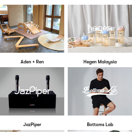
Aden + Ren
Hegen Malaysia
JazPiper
Bottoms Lab