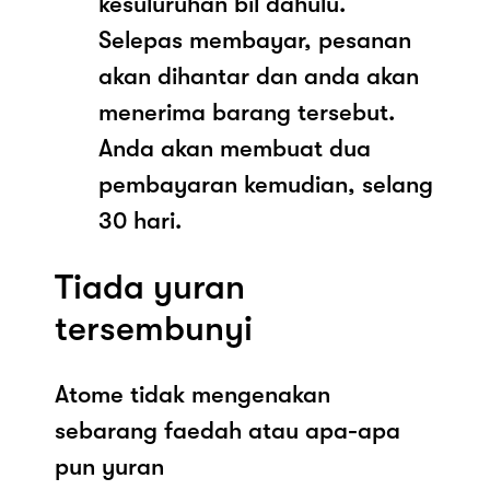
kesuluruhan bil dahulu.
Selepas membayar, pesanan
akan dihantar dan anda akan
menerima barang tersebut.
Anda akan membuat dua
pembayaran kemudian, selang
30 hari.
Tiada yuran
tersembunyi
Atome tidak mengenakan
sebarang faedah atau apa-apa
pun yuran