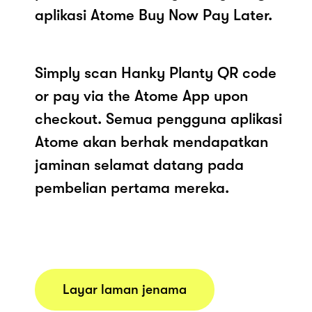
aplikasi Atome Buy Now Pay Later.
Simply scan Hanky Planty QR code
or pay via the Atome App upon
checkout. Semua pengguna aplikasi
Atome akan berhak mendapatkan
jaminan selamat datang pada
pembelian pertama mereka.
Layar laman jenama