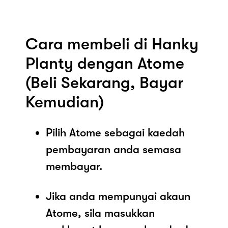
Cara membeli di Hanky
Planty dengan Atome
(Beli Sekarang, Bayar
Kemudian)
Pilih Atome sebagai kaedah
pembayaran anda semasa
membayar.
Jika anda mempunyai akaun
Atome, sila masukkan