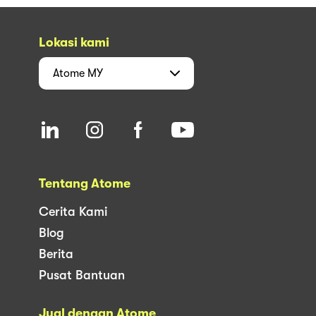
Lokasi kami
Atome
MY
Tentang Atome
Cerita Kami
Blog
Berita
Pusat Bantuan
Jual dengan Atome