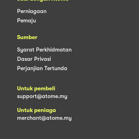
Perniagaan
Pemaju
Sumber
Syarat Perkhidmatan
Dasar Privasi
Perjanjian Tertunda
Untuk pembeli
support@atome.my
Untuk peniaga
merchant@atome.my