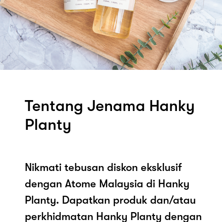
Tentang Jenama Hanky
Planty
Nikmati tebusan diskon eksklusif
dengan Atome Malaysia di Hanky
Planty. Dapatkan produk dan/atau
perkhidmatan Hanky Planty dengan