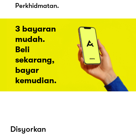
Perkhidmatan.
3 bayaran
mudah.
Beli
sekarang,
bayar
kemudian.
Disyorkan