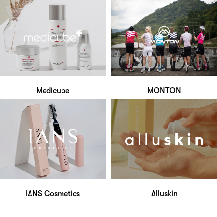
Medicube
MONTON
IANS Cosmetics
Alluskin