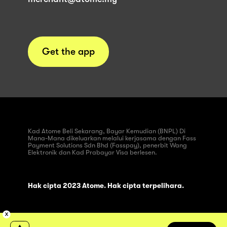
Get the app
Kad Atome Beli Sekarang, Bayar Kemudian (BNPL) Di
Mana-Mana dikeluarkan melalui kerjasama dengan Fass
Payment Solutions Sdn Bhd (Fasspay), penerbit Wang
Elektronik dan Kad Prabayar Visa berlesen.
Hak cipta 2023 Atome. Hak cipta terpelihara.