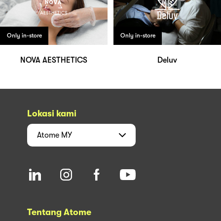
Only in-store
Only in-store
NOVA AESTHETICS
Deluv
Lokasi kami
Atome
MY
Tentang Atome