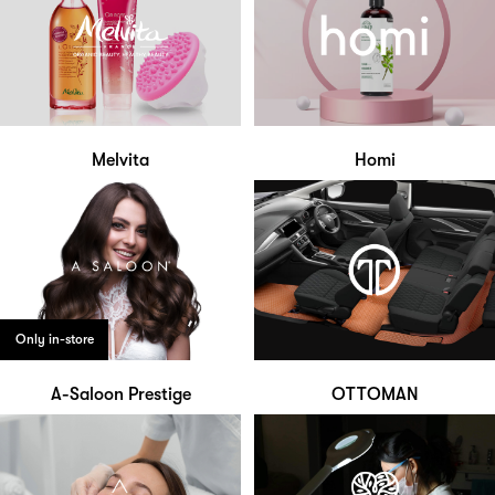
Melvita
Homi
Only in-store
A-Saloon Prestige
OTTOMAN