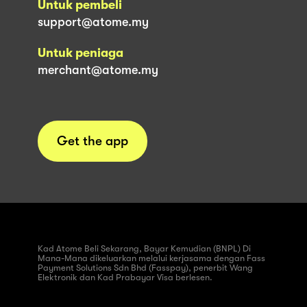
Untuk pembeli
support@atome.my
Untuk peniaga
merchant@atome.my
Get the app
Kad Atome Beli Sekarang, Bayar Kemudian (BNPL) Di
Mana-Mana dikeluarkan melalui kerjasama dengan Fass
Payment Solutions Sdn Bhd (Fasspay), penerbit Wang
Elektronik dan Kad Prabayar Visa berlesen.