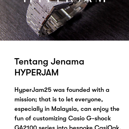
Tentang Jenama
HYPERJAM
HyperJam25 was founded with a
mission; that is to let everyone,
especially in Malaysia, can enjoy the
fun of customizing Casio G-shock
GA2100 series into bespoke CasiOak.