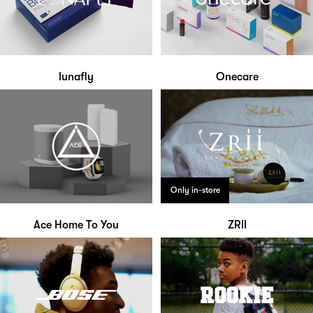
lunafly
Onecare
Only in-store
Ace Home To You
ZRII