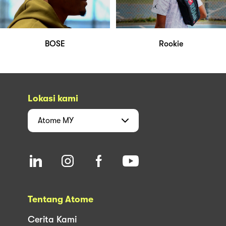
BOSE
Rookie
Lokasi kami
Atome
MY
Tentang Atome
Cerita Kami