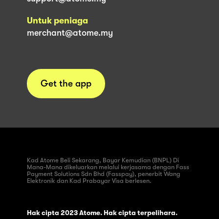
Untuk peniaga
merchant@atome.my
Get the app
Kad Atome Beli Sekarang, Bayar Kemudian (BNPL) Di
Mana-Mana dikeluarkan melalui kerjasama dengan Fass
Payment Solutions Sdn Bhd (Fasspay), penerbit Wang
Elektronik dan Kad Prabayar Visa berlesen.
Hak cipta 2023 Atome. Hak cipta terpelihara.