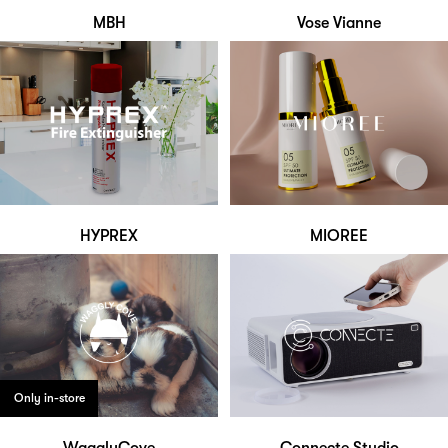
MBH
Vose Vianne
HYPREX
MIOREE
Only in-store