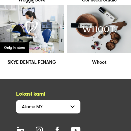
WagglyCove
Connecte Studio
Only in-store
SKYE DENTAL PENANG
Whoot
Lokasi kami
Atome
MY