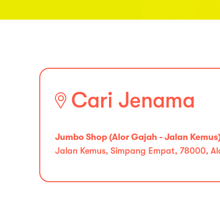
Cari Jenama
Jumbo Shop (Alor Gajah - Jalan Kemus
Jalan Kemus, Simpang Empat, 78000, Al