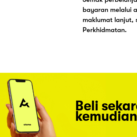
bayaran melalui a
maklumat lanjut, 
Perkhidmatan.
Beli seka
kemudian