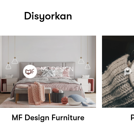
Disyorkan
MF Design Furniture