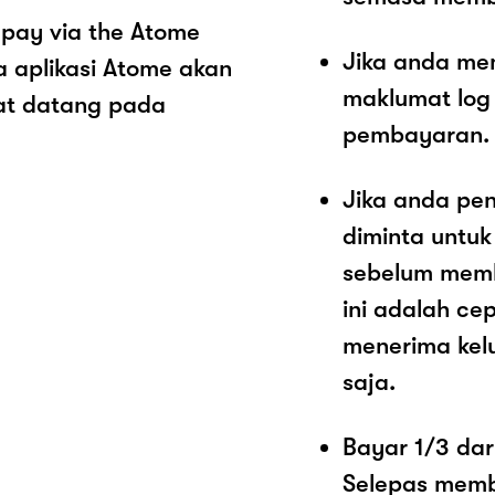
pay via the Atome
Jika anda me
 aplikasi Atome akan
maklumat log
at datang pada
pembayaran.
Jika anda pe
diminta untu
sebelum memb
ini adalah c
menerima kel
saja.
Bayar 1/3 dar
Selepas memb