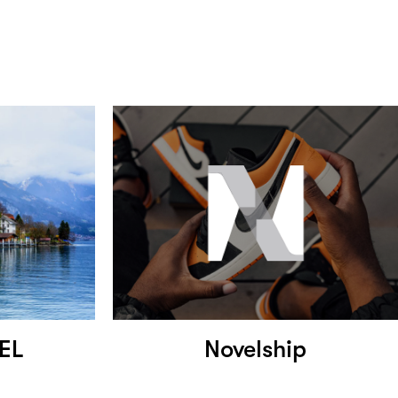
EL
Novelship