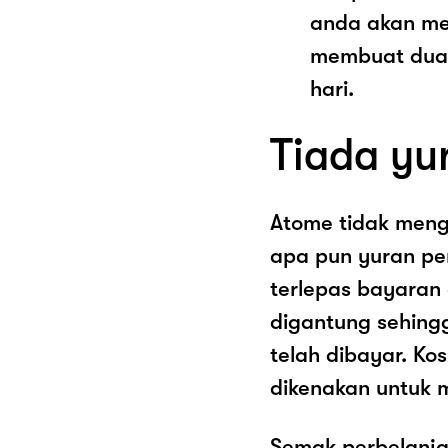
anda akan me
membuat dua 
hari.
Tiada yu
Atome tidak men
apa pun yuran pe
terlepas bayaran
digantung sehing
telah dibayar. K
dikenakan untuk 
Semak perbelanja