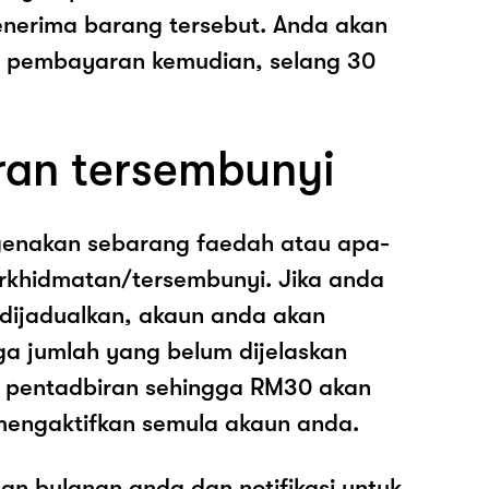
nerima barang tersebut. Anda akan
pembayaran kemudian, selang 30
ran tersembunyi
genakan sebarang faedah atau apa-
rkhidmatan/tersembunyi. Jika anda
 dijadualkan, akaun anda akan
ga jumlah yang belum dijelaskan
os pentadbiran sehingga RM30 akan
mengaktifkan semula akaun anda.
an bulanan anda dan notifikasi untuk