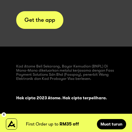
Get the app
Kad Atome Beli Sekarang, Bayar Kemudian (BNPL) Di
Mana-Mana dikeluarkan melalui kerjasama dengan Fass
Payment Solutions Sdn Bhd (Fasspay), penerbit Wang
Elektronik dan Kad Prabayar Visa berlesen.
Hak cipta 2023 Atome. Hak cipta terpelihara.
First Order up to
RM35 off
Muat turun