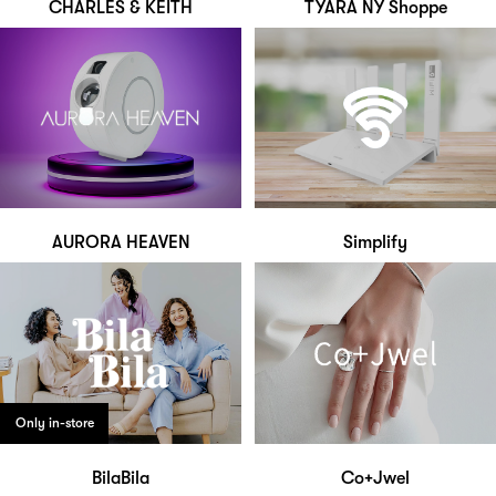
CHARLES & KEITH
TYARA NY Shoppe
AURORA HEAVEN
Simplify
Only in-store
BilaBila
Co+Jwel