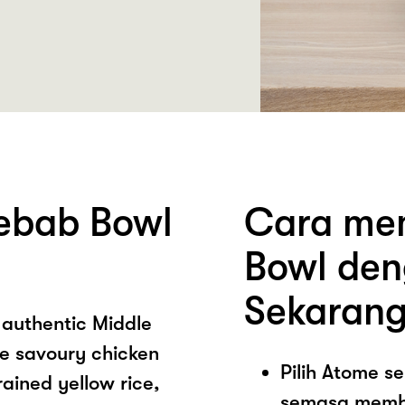
ebab Bowl
Cara mem
Bowl den
Sekarang
 authentic Middle
he savoury chicken
Pilih Atome 
ained yellow rice,
semasa memb