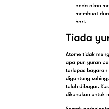
anda akan me
membuat dua 
hari.
Tiada yu
Atome tidak men
apa pun yuran pe
terlepas bayaran
digantung sehing
telah dibayar. K
dikenakan untuk 
Semak perbelanja