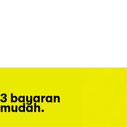
3 bayaran
mudah.