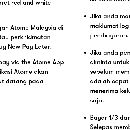
cret red and white
Jika anda me
maklumat log
ngan Atome Malaysia di
pembayaran.
tau perkhidmatan
uy Now Pay Later.
Jika anda pe
pay via the Atome App
diminta untu
ikasi Atome akan
sebelum memb
at datang pada
adalah cepat
menerima kel
saja.
Bayar 1/3 dar
Selepas memb