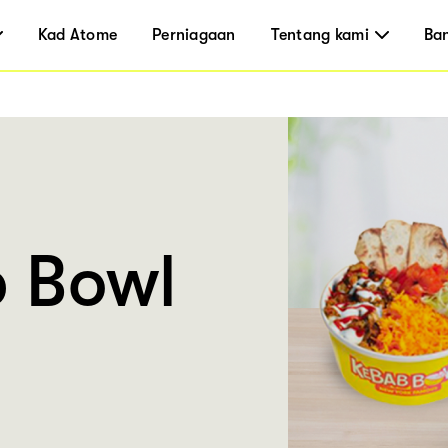
Kad Atome
Perniagaan
Tentang kami
Ba
 Bowl