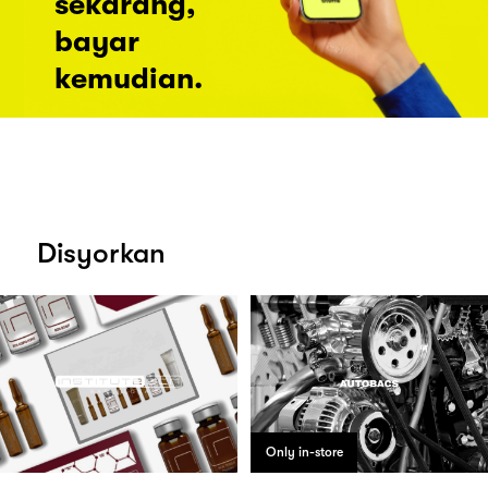
sekarang,
bayar
kemudian.
Disyorkan
Only in-store